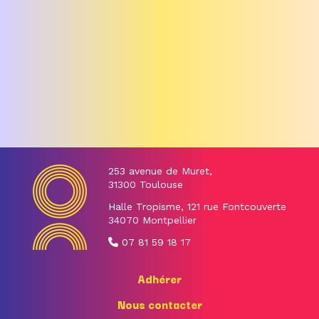
253 avenue de Muret,
31300 Toulouse
Halle Tropisme, 121 rue Fontcouverte
34070 Montpellier
07 81 59 18 17
Adhérer
Nous contacter