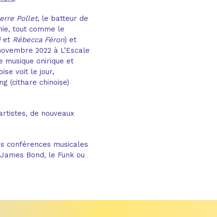
erre Pollet
, le batteur de
nie, tout comme le
i
et
Rébecca Féron
) et
n novembre 2022 à L’Escale
 musique onirique et
se voit le jour,
g (cithare chinoise)
artistes, de nouveaux
s conférences musicales
 James Bond, le Funk ou