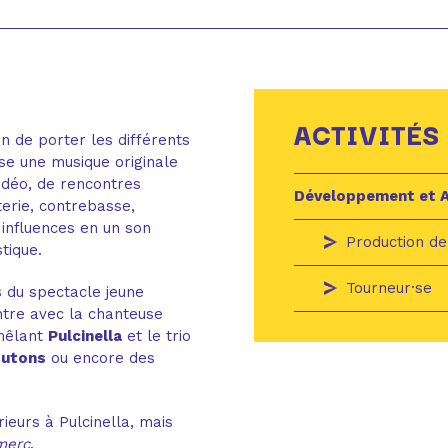
ACTIVITÉS
n de porter les différents
se une musique originale
idéo, de rencontres
Développement et 
terie, contrebasse,
influences en un son
Production de
tique.
Tourneur·se
s du spectacle jeune
ntre avec la chanteuse
êlant
Pulcinella
et le trio
outons
ou encore des
ieurs à Pulcinella, mais
merc
.