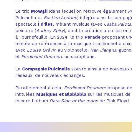
Le trio
Mowgli
(dans lequel on retrouve également
Pi
Pulcinella et
Bastien Andrieu
) intègre ainsi la compag
spectacle
Î d’iles
, mêlant musique (avec
Csaba Palota
peinture (
Audrey Spiry
), dont la création a eu lieu e
à Tournefeuille. En 2024, le trio
Parade
proposant une
teintée de références à la musique traditionnelle chinoi
avec
Louise Grévin
au violoncelle,
Nan Jiang
au guzhen
et
Ferdinand Doumerc
au saxophone.
La
Compagnie Pulcinella
s’ouvre ainsi à de nouveaux 
réseaux, de nouveaux échanges.
Parallèlement à cela,
Ferdinand Doumerc
propose de
intitulées
Musiques et Blablabla
sur les musiques de
encore l’album
Dark Side of the moon
de Pink Floyd.