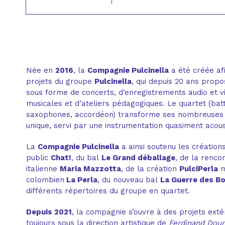
Née en
2016
, la
Compagnie Pulcinella
a été créée afi
projets du groupe
Pulcinella
, qui depuis 20 ans propo
sous forme de concerts, d’enregistrements audio et v
musicales et d’ateliers pédagogiques. Le quartet (bat
saxophones, accordéon) transforme ses nombreuses 
unique, servi par une instrumentation quasiment acous
La
Compagnie Pulcinella
a ainsi soutenu les création
public
Chat!
, du bal
Le Grand déballage
, de la renco
italienne
Maria Mazzotta
, de la création
PulciPerla
m
colombien
La Perla
, du nouveau bal
La Guerre des B
différents répertoires du groupe en quartet.
Depuis 2021
, la compagnie s’ouvre à des projets extér
toujours sous la direction artistique de
Ferdinand Dou