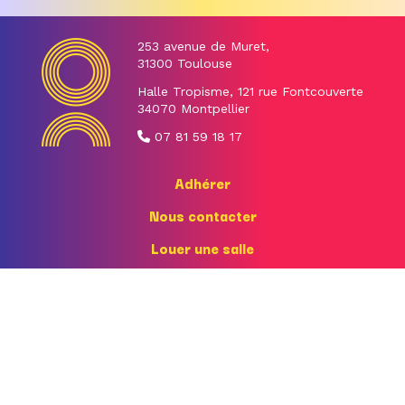
253 avenue de Muret,
31300 Toulouse
Halle Tropisme, 121 rue Fontcouverte
34070 Montpellier
07 81 59 18 17
Adhérer
Nous contacter
Louer une salle
Nos partenaires
Événements adhérent·e·s
Inscription newsletter
Mentions légales