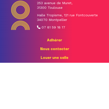
253 avenue de Muret,
31300 Toulouse
Halle Tropisme, 121 rue Fontcouverte
34070 Montpellier
07 81 59 18 17
Adhérer
Nous contacter
Louer une salle
Nos partenaires
Événements adhérent·e·s
Inscription newsletter
Mentions légales
siret 354 085 474 00055 • association W313003806 •