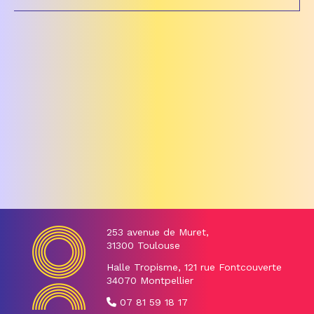
253 avenue de Muret,
31300 Toulouse
Halle Tropisme, 121 rue Fontcouverte
34070 Montpellier
07 81 59 18 17