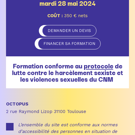
mardi 28 mai 2024
COÛT :
350 € nets
DEMANDER UN DEVIS
FINANCER SA FORMATION
Formation conforme au
protocole
de
lutte contre le harcèlement sexiste et
les violences sexuelles du CNM
OCTOPUS
2 rue Raymond Lizop 31100 Toulouse
L’ensemble du site est conforme aux normes
d’accessibilité des personnes en situation de